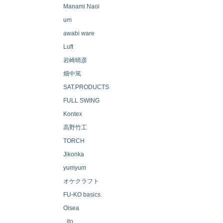
Manami Naoi
um
awabi ware
Luft
岩崎晴彦
畑中篤
SAT.PRODUCTS
FULL SWING
Kontex
高野竹工
TORCH
Jikonka
yumyum
オケクラフト
FU-KO basics.
Oisea
_ito_