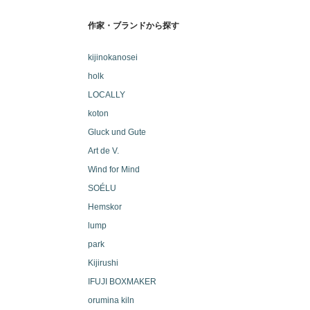
作家・ブランドから探す
kijinokanosei
holk
LOCALLY
koton
Gluck und Gute
Art de V.
Wind for Mind
SOÉLU
Hemskor
lump
park
Kijirushi
IFUJI BOXMAKER
orumina kiln