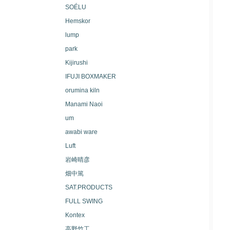
SOÉLU
Hemskor
lump
park
Kijirushi
IFUJI BOXMAKER
orumina kiln
Manami Naoi
um
awabi ware
Luft
岩崎晴彦
畑中篤
SAT.PRODUCTS
FULL SWING
Kontex
高野竹工