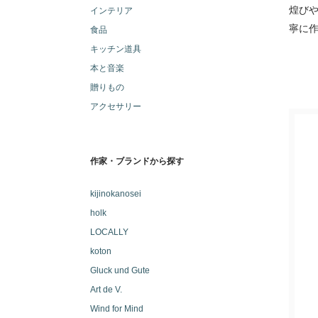
煌び
インテリア
寧に作
食品
キッチン道具
本と音楽
贈りもの
アクセサリー
作家・ブランドから探す
kijinokanosei
holk
LOCALLY
koton
Gluck und Gute
Art de V.
Wind for Mind