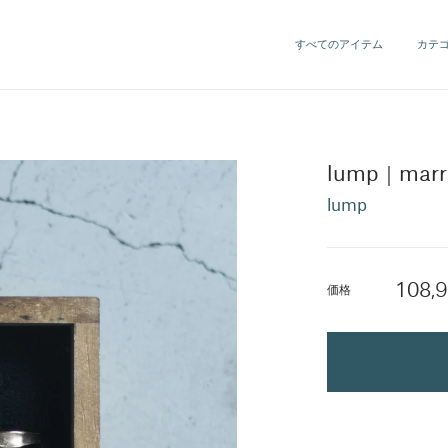
すべてのアイテム
カテ
lump｜marria
lump
108,9
価格
Next